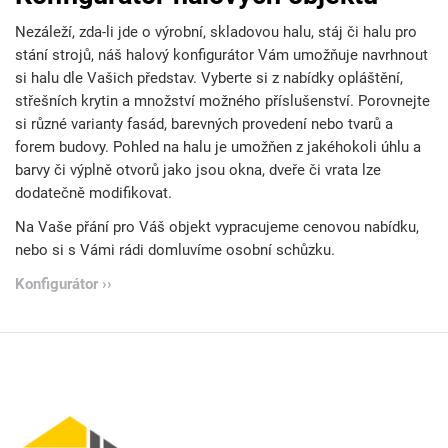
Nezáleží, zda-li jde o výrobní, skladovou halu, stáj či halu pro
stání strojů, náš halový konfigurátor Vám umožňuje navrhnout
si halu dle Vašich představ. Vyberte si z nabídky opláštění,
střešních krytin a množství možného příslušenství. Porovnejte
si různé varianty fasád, barevných provedení nebo tvarů a
forem budovy. Pohled na halu je umožňen z jakéhokoli úhlu a
barvy či výplně otvorů jako jsou okna, dveře či vrata lze
dodatečně modifikovat.
Na Vaše přání pro Váš objekt vypracujeme cenovou nabídku,
nebo si s Vámi rádi domluvíme osobní schůzku.
Konfigurátor ››