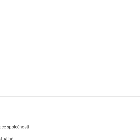
kace společnosti
tuálně