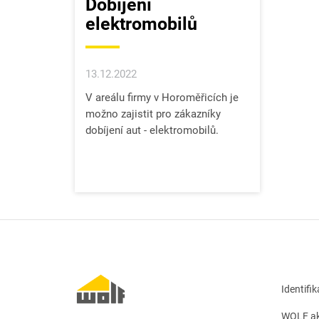
Dobíjení
elektromobilů
13.12.2022
V areálu firmy v Horoměřicích je
možno zajistit pro zákazníky
dobíjení aut - elektromobilů.
Identifi
WOLF ak