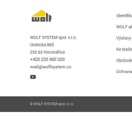
Identifi
WOLF ak
WOLF SYSTEM spol. s r.o.
Výstavy 
Únětická 885
Ke staže
252 62 Horoměřice
+420 220 400 320
Obchodn
mail@wolfsystem.cz
Ochrana
© WOLF SYSTEM spol. s r.o.