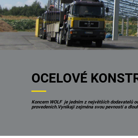
OCELOVÉ KONST
Koncern WOLF je jedním z největších dodavatelů oc
provedeních.Vynikají zejména svou pevností a dlouh