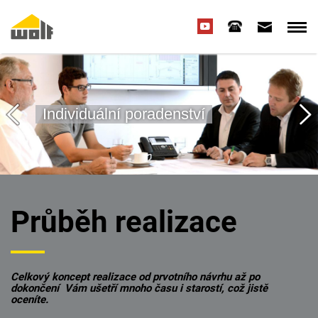
Individuální poradenství
Průběh realizace
Celkový koncept realizace od prvotního návrhu až po
dokončení Vám ušetří mnoho času i starostí, což jistě
oceníte.