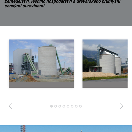
zemědělství, lesního hospodářství a dřevařského průmyslu
cennými surovinami.
1
2
3
4
5
6
7
8