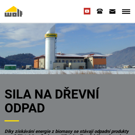
SILA NA DŘEVNÍ
ODPAD
Díky získávání energie z biomasy se stávají odpadní produkty