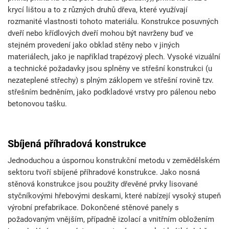
krycí lištou a to z různých druhů dřeva, které využívají
rozmanité vlastnosti tohoto materiálu. Konstrukce posuvných
dveří nebo křídlových dveří mohou být navrženy buď ve
stejném provedení jako obklad stěny nebo v jiných
materiálech, jako je například trapézový plech. Vysoké vizuální
a technické požadavky jsou splněny ve střešní konstrukci (u
nezateplené střechy) s plným záklopem ve střešní rovině tzv.
střešním bedněním, jako podkladové vrstvy pro pálenou nebo
betonovou tašku.
Sbíjená příhradová konstrukce
Jednoduchou a úspornou konstrukční metodu v zemědělském
sektoru tvoří sbíjené příhradové konstrukce. Jako nosná
stěnová konstrukce jsou použity dřevěné prvky lisované
styčníkovými hřebovými deskami, které nabízejí vysoký stupeň
výrobní prefabrikace. Dokončené stěnové panely s
požadovaným vnějším, případně izolací a vnitřním obložením