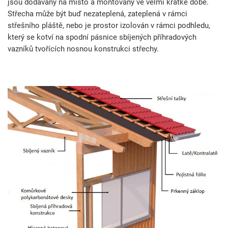
jsou dodávány na místo a montovány ve velmi krátké době.
Střecha může být buď nezateplená, zateplená v rámci
střešního pláště, nebo je prostor izolován v rámci podhledu,
který se kotví na spodní pásnice sbíjených příhradových
vazníků tvořících nosnou konstrukci střechy.