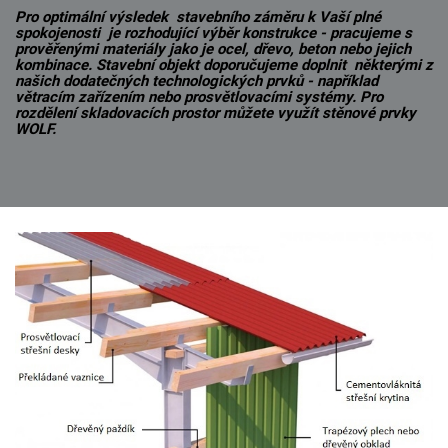
Pro optimální výsledek stavebního záměru k Vaší plné
spokojenosti je rozhodující výběr konstrukce - pracujeme s
prověřenými materiály jako je ocel, dřevo, beton nebo jejich
kombinace. Stavební objekt doporučujeme doplnit některými z
našich dodatečných technologických prvků - například
větracím zařízením nebo prosvětlovacími systémy. Pro
rozdělení skladovacích prostor můžete využít stěnové prvky
WOLF.