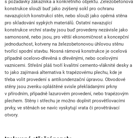
s požadavky zákazníka a konkrétního objektu. Železobetonová
konstrukce slouží buď jako zvýšený sokl pro ochranu
navazujících konstrukcí stěn, nebo slouží jako opěrná stěna
pro skladování sypkých materiálů. Ostatní navazující
konstrukce vrchní stavby jsou buď provedeny nezávisle jako
samonosné, nebo jsou, pro větší ekonomičnost a koncepční
jednoduchost, kotveny na železobetonovou úhlovou stěnu
tvořící spodní stavbu. Nosná rámová konstrukce je ocelová
případně ocelovo-dřevěná s dřevěnými, nebo ocelovými
vaznicemi. Střešní pláš tvoří kvalitní cemento-vláknité desky a
to jako zajímavá alternativa k trapézovému plechu, kde je
třeba volit provedení s antikondenzační úpravou. Obvodové
stěny jsou zvenku opláštěné svisle překládanými prkny
v přírodním, případně lazurovém provedení, nebo trapézovým
plechem. Stěny i střechu je možno doplnit prosvětlovacími
prvky, ve stěnách se navíc vyskytují vrata či provětrávací
otvory.