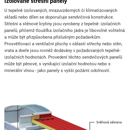
Izolované střešní panely
U tepelně izolovaných, mrazuvzdorných či klimatizovaných
skladů nebo dílen se doporučuje sendvičová konstrukce.
Střešní a stěnové krytiny jsou vyrobeny z tepelně- izolačních
panelů, přičemž tloušťka izolačního jádra je libovolně volitelná
a může být přizpůsobena příslušným požadavkům.
Prosvětlovací a ventilační plochy v oblasti střechy nebo stěn,
vrata a dveře jsou rovněž dodávány v požadovaných tepelně-
izolačních hodnotách. Provedení těchto sendvičových panelů
může být pěnové, s vynikající izolační hodnotou nebo s
minerální vlnou - jako panely s vyšší požární odolností.