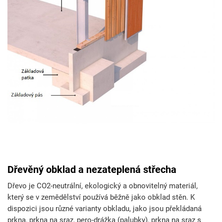
Dřevěný obklad a nezateplená střecha
Dřevo je CO2-neutrální, ekologický a obnovitelný materiál,
který se v zemědělství používá běžně jako obklad stěn. K
dispozici jsou různé varianty obkladu, jako jsou překládaná
prkna, prkna na sraz, pero-drážka (palubky), prkna na sraz s