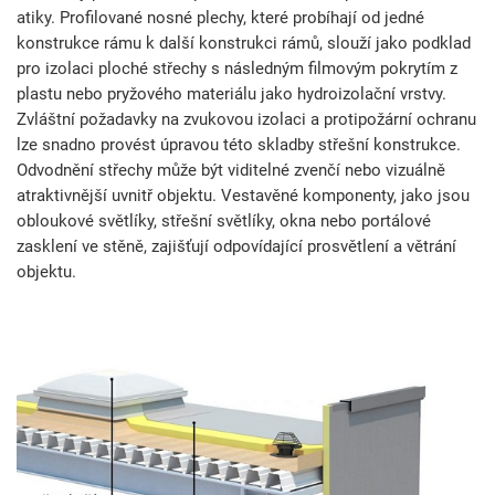
atiky. Profilované nosné plechy, které probíhají od jedné
konstrukce rámu k další konstrukci rámů, slouží jako podklad
pro izolaci ploché střechy s následným filmovým pokrytím z
plastu nebo pryžového materiálu jako hydroizolační vrstvy.
Zvláštní požadavky na zvukovou izolaci a protipožární ochranu
lze snadno provést úpravou této skladby střešní konstrukce.
Odvodnění střechy může být viditelné zvenčí nebo vizuálně
atraktivnější uvnitř objektu. Vestavěné komponenty, jako jsou
obloukové světlíky, střešní světlíky, okna nebo portálové
zasklení ve stěně, zajišťují odpovídající prosvětlení a větrání
objektu.