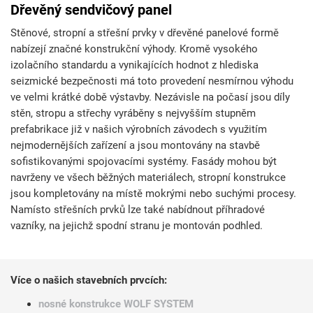
Dřevěný sendvičový panel
Stěnové, stropní a střešní prvky v dřevěné panelové formě
nabízejí značné konstrukční výhody. Kromě vysokého
izolačního standardu a vynikajících hodnot z hlediska
seizmické bezpečnosti má toto provedení nesmírnou výhodu
ve velmi krátké době výstavby. Nezávisle na počasí jsou díly
stěn, stropu a střechy vyráběny s nejvyšším stupněm
prefabrikace již v našich výrobních závodech s využitím
nejmodernějších zařízení a jsou montovány na stavbě
sofistikovanými spojovacími systémy. Fasády mohou být
navrženy ve všech běžných materiálech, stropní konstrukce
jsou kompletovány na místě mokrými nebo suchými procesy.
Namísto střešních prvků lze také nabídnout příhradové
vazníky, na jejichž spodní stranu je montován podhled.
Více o našich stavebních prvcích:
nosné konstrukce WOLF SYSTEM