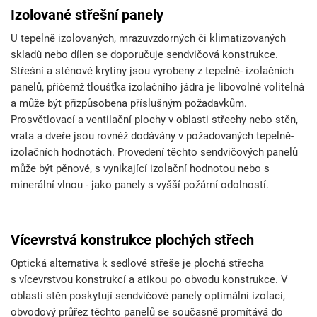
Izolované střešní panely
U tepelně izolovaných, mrazuvzdorných či klimatizovaných
skladů nebo dílen se doporučuje sendvičová konstrukce.
Střešní a stěnové krytiny jsou vyrobeny z tepelně- izolačních
panelů, přičemž tloušťka izolačního jádra je libovolně volitelná
a může být přizpůsobena příslušným požadavkům.
Prosvětlovací a ventilační plochy v oblasti střechy nebo stěn,
vrata a dveře jsou rovněž dodávány v požadovaných tepelně-
izolačních hodnotách. Provedení těchto sendvičových panelů
může být pěnové, s vynikající izolační hodnotou nebo s
minerální vlnou - jako panely s vyšší požární odolností.
Vícevrstvá konstrukce plochých střech
Optická alternativa k sedlové střeše je plochá střecha
s vícevrstvou konstrukcí a atikou po obvodu konstrukce. V
oblasti stěn poskytují sendvičové panely optimální izolaci,
obvodový průřez těchto panelů se současně promítává do