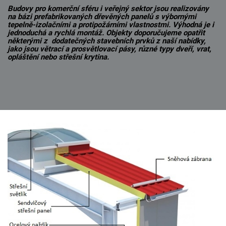
Budovy pro komerční sféru i veřejný sektor jsou realizovány
na bázi prefabrikovaných dřevěných panelů s výbornými
tepelně-izolačními a protipožárními vlastnostmi. Výhodná je i
jednoduchá a rychlá montáž. Objekty doporučujeme opatřit
některými z dodatečných stavebních prvků z naší nabídky,
jako jsou větrací a prosvětlovací pásy, různé typy dveří, vrat,
opláštění nebo střešní krytina.