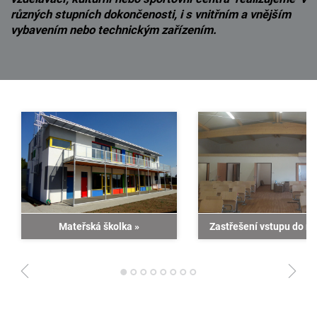
různých stupních dokončenosti, i s vnitřním a vnějším
vybavením nebo technickým zařízením.
Mateřská školka
»
Zastřešení vstupu do 
1
2
3
4
5
6
7
8