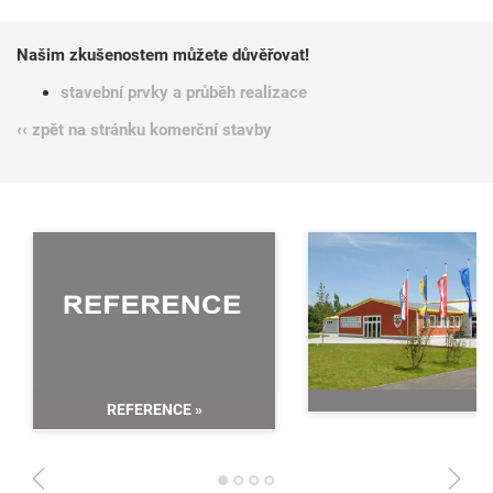
Našim zkušenostem můžete důvěřovat!
stavební prvky a průběh realizace
‹‹ zpět na stránku komerční stavby
REFERENCE
»
1
2
3
4