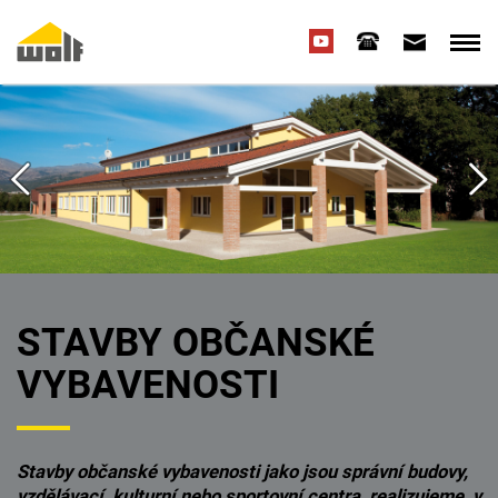
STAVBY OBČANSKÉ
VYBAVENOSTI
Stavby občanské vybavenosti jako jsou správní budovy,
vzdělávací, kulturní nebo sportovní centra realizujeme v