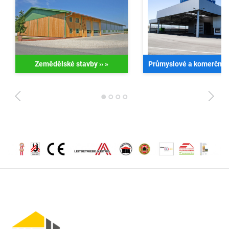
Zemědělské stavby ››
»
Průmyslové a komerční b
1
2
3
4