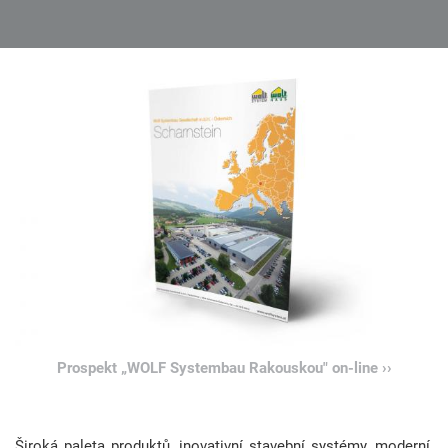
Prospekt „WOLF Systembau Rakouskou" on-line ››
Široká paleta produktů, inovativní stavební systémy, moderní,