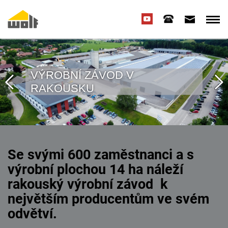
VÝROBNÍ ZÁVOD V
RAKOUSKU
Se svými 600 zaměstnanci a s
výrobní plochou 14 ha náleží
rakouský výrobní závod k
největším producentům ve svém
odvětví.