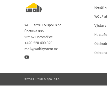
Identifi
WOLF ak
WOLF SYSTEM spol. s r.o.
Výstavy 
Únětická 885
Ke staže
252 62 Horoměřice
+420 220 400 320
Obchodn
mail@wolfsystem.cz
Ochrana
© WOLF SYSTEM spol. s r.o.