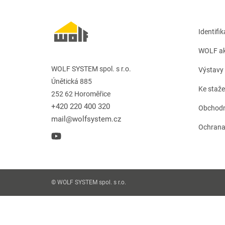
Identifi
WOLF ak
WOLF SYSTEM spol. s r.o.
Výstavy 
Únětická 885
Ke staže
252 62 Horoměřice
+420 220 400 320
Obchodn
mail@wolfsystem.cz
Ochrana
© WOLF SYSTEM spol. s r.o.