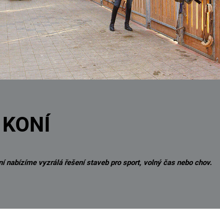
 KONÍ
í nabízíme vyzrálá řešení staveb pro sport, volný čas nebo chov.