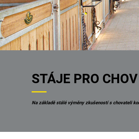
STÁJE PRO CHOV
Na základě stálé výměny zkušeností s chovateli kon