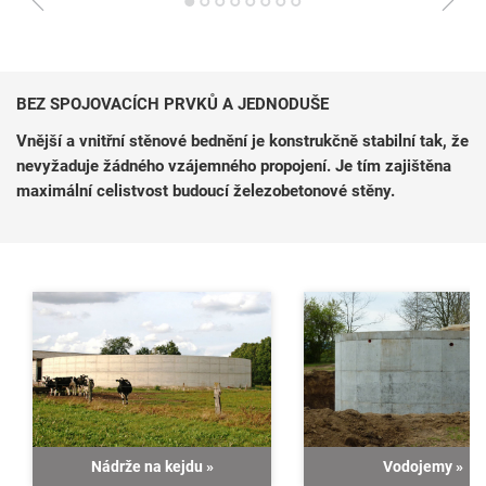
1
2
3
4
5
6
7
8
BEZ SPOJOVACÍCH PRVKŮ A JEDNODUŠE
Vnější a vnitřní stěnové bednění je konstrukčně stabilní tak, že
nevyžaduje žádného vzájemného propojení. Je tím zajištěna
maximální celistvost budoucí železobetonové stěny.
Nádrže na kejdu
»
Vodojemy
»