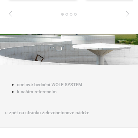
1
2
3
4
ocelové bednění WOLF SYSTEM
k našim referencím
‹‹ zpět na stránku železobetonové nádrže