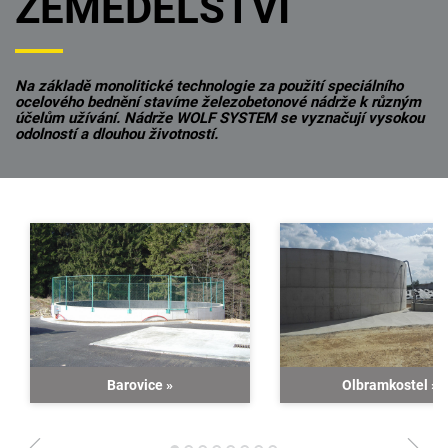
ZEMĚDĚLSTVÍ
Na základě monolitické technologie za použití speciálního
ocelového bednění stavíme železobetonové nádrže k různým
účelům užívání. Nádrže WOLF SYSTEM se vyznačují vysokou
odolností a dlouhou životností.
Barovice
»
Olbramkostel
»