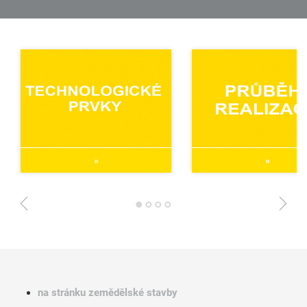
»
»
1
2
3
4
na stránku zemědělské stavby