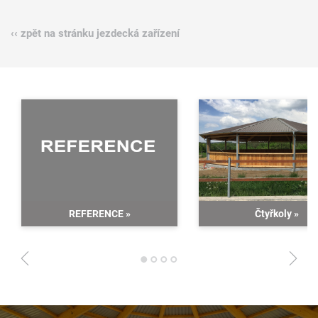
‹‹ zpět na stránku jezdecká zařízení
REFERENCE
»
Čtyřkoly
»
1
2
3
4