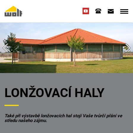
LONŽOVACÍ HALY
Také při výstavbě lonžovacích hal stojí Vaše tvůrčí přání ve
středu našeho zájmu.