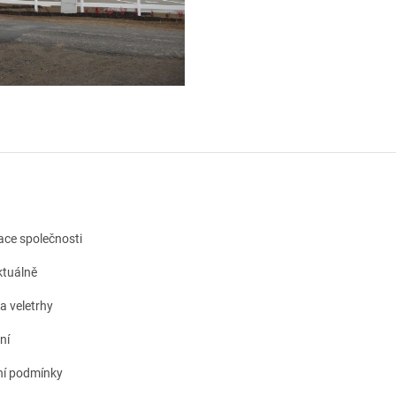
kace společnosti
tuálně
a veletrhy
ní
í podmínky