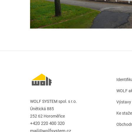
Identifi
WOLF ak
WOLF SYSTEM spol. s r.o.
Výstavy 
Únětická 885
Ke staže
252 62 Horoměřice
+420 220 400 320
Obchodn
mail@wolfsystem.cz