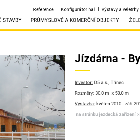
Reference
Konfigurátor hal
Výstavy a veletrhy
É STAVBY
PRŮMYSLOVÉ A KOMERČNÍ OBJEKTY
ŽEL
Jízdárna - By
Investor:
D5 a.s., Třinec
Rozměry:
30,0 m x 50,0 m
Výstavba:
květen 2010 - září 20
na stránku jezdecká zařízení >