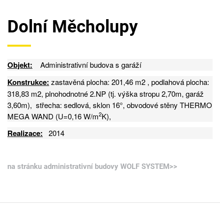
Dolní Měcholupy
Objekt:
Administrativní budova s garáží
Konstrukce:
zastavěná plocha: 201,46 m2 , podlahová plocha:
318,83 m2, plnohodnotné 2.NP (tj. výška stropu 2,70m, garáž
3,60m), střecha: sedlová, sklon 16°,
obvodové stěny THERMO
2
MEGA WAND (U=0,16 W/m
K),
Realizace:
2014
na stránku administrativní budovy WOLF SYSTEM>>