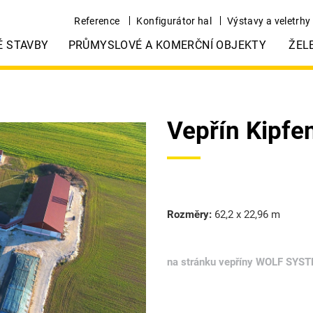
Reference
Konfigurátor hal
Výstavy a veletrhy
É STAVBY
PRŮMYSLOVÉ A KOMERČNÍ OBJEKTY
ŽEL
Vepřín Kipfe
Rozměry:
62,2 x 22,96 m
na stránku vepříny WOLF SYS