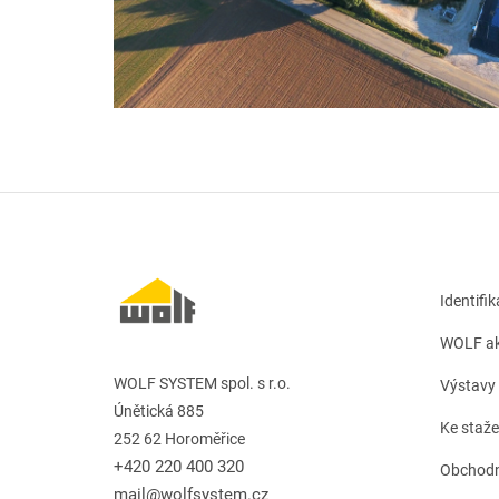
Identifi
WOLF ak
WOLF SYSTEM spol. s r.o.
Výstavy 
Únětická 885
Ke staže
252 62 Horoměřice
+420 220 400 320
Obchodn
mail@wolfsystem.cz