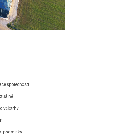
kace společnosti
tuálně
a veletrhy
ní
í podmínky