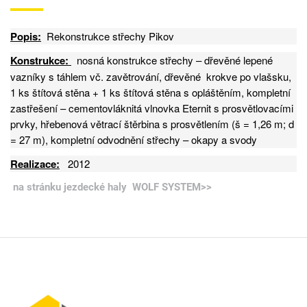
Popis:
Rekonstrukce střechy Pikov
Konstrukce:
nosná konstrukce střechy – dřevěné lepené
vazníky s táhlem vč. zavětrování, dřevěné krokve po vlašsku,
1 ks štítová stěna + 1 ks štítová stěna s opláštěním, kompletní
zastřešení – cementovláknitá vlnovka Eternit s prosvětlovacími
prvky, hřebenová větrací štěrbina s prosvětlením (š = 1,26 m; d
= 27 m), kompletní odvodnění střechy – okapy a svody
Realizace:
2012
na stránku jezdecké haly WOLF SYSTEM>>