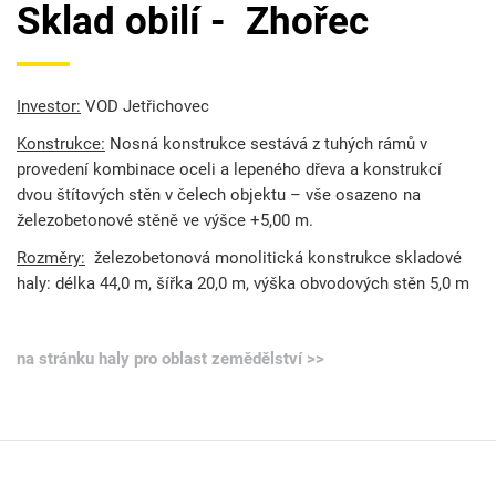
Sklad obilí - Zhořec
Investor:
VOD Jetřichovec
Konstrukce:
Nosná konstrukce sestává z tuhých rámů v
provedení kombinace oceli a lepeného dřeva a konstrukcí
dvou štítových stěn v čelech objektu – vše osazeno na
železobetonové stěně ve výšce +5,00 m.
Rozměry:
železobetonová monolitická konstrukce skladové
haly: délka 44,0 m, šířka 20,0 m, výška obvodových stěn 5,0 m
na stránku haly pro oblast zemědělství >>