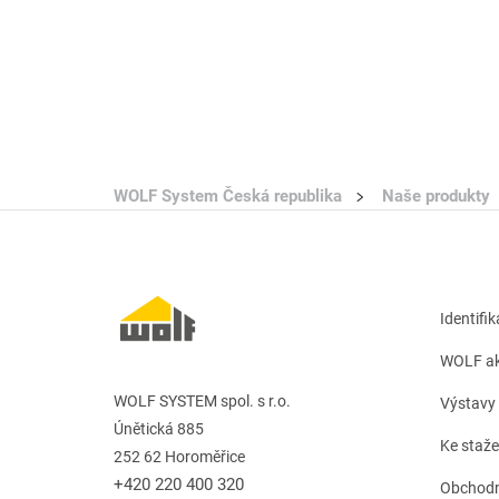
WOLF System Česká republika
Naše produkty
Identifi
WOLF ak
WOLF SYSTEM spol. s r.o.
Výstavy 
Únětická 885
Ke staže
252 62 Horoměřice
+420 220 400 320
Obchodn