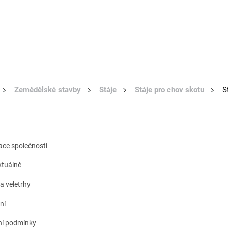
Zemědělské stavby
Stáje
Stáje pro chov skotu
St
kace společnosti
tuálně
a veletrhy
ní
í podmínky