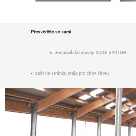
Přesvědčte se sami:
z
emědělské stavby WOLF SYSTEM
‹‹
zpět na stránku stáje pro chov skotu