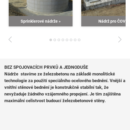
Sprinklerové nádrže
»
Nádrž pro ČOV
»
1
2
3
4
5
6
7
8
BEZ SPOJOVACÍCH PRVKŮ A JEDNODUŠE
Nádrže stavíme ze železobetonu na základě monolitické
technologie za použití speciálního ocelového bednění. Vnější a
vnitřní stěnové bednění je konstrukčně stabilní tak, že
nevyžaduje žádného vzájemného propojení. Je tím zajištěna
maximální celistvost budoucí železobetonové stěny.