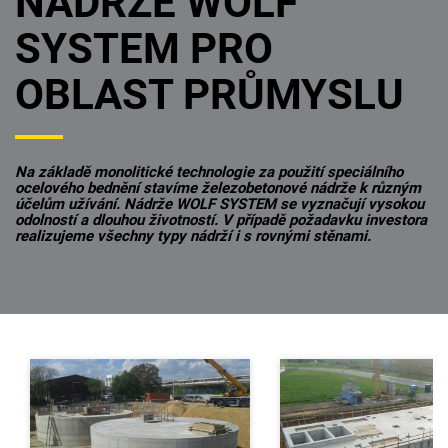
NÁDRŽE WOLF
SYSTEM PRO
OBLAST PRŮMYSLU
Na základě monolitické technologie za použití speciálního
ocelového bednění stavíme železobetonové nádrže k různým
účelům užívání. Nádrže WOLF SYSTEM se vyznačují vysokou
odolností a dlouhou životností. V případě požadavku investora
realizujeme všechny typy nádrží i s rovnými stěnami.